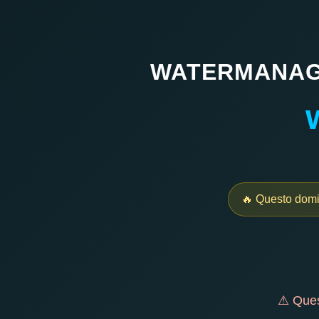
WATERMANAGE
🔥 Questo domini
⚠ Quest