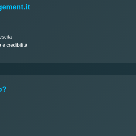
gement.it
escita
e credibilità
o?