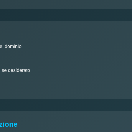
del dominio
, se desiderato
azione