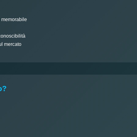
e memorabile
conoscibilità
ul mercato
o?