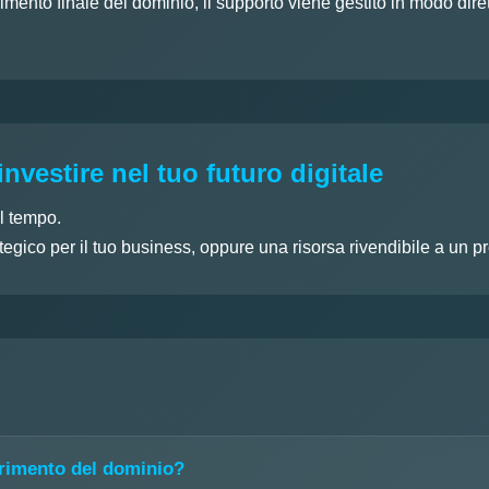
rimento finale del dominio, il supporto viene gestito in modo dir
investire nel tuo futuro digitale
l tempo.
egico per il tuo business, oppure una risorsa rivendibile a un p
erimento del dominio?