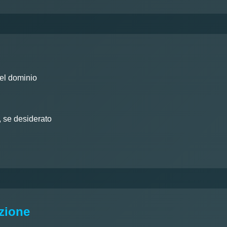
del dominio
, se desiderato
azione