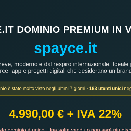
.IT DOMINIO PREMIUM IN 
spayce.it
ve, moderno e dal respiro internazionale. Ideale pe
erce, app e progetti digitali che desiderano un bran
o è stato molto visto negli ultimi 7 giorni ·
183 utenti unici
negl
4.990,00 € + IVA 22%
o dominio è unico. Una volta venduto non sarà più disp