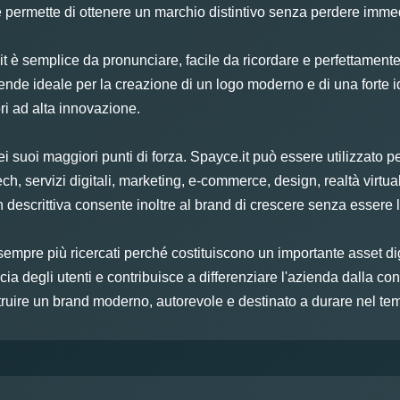
 permette di ottenere un marchio distintivo senza perdere imme
t è semplice da pronunciare, facile da ricordare e perfettamente 
rende ideale per la creazione di un logo moderno e di una forte id
ri ad alta innovazione.
i suoi maggiori punti di forza. Spayce.it può essere utilizzato p
intech, servizi digitali, marketing, e-commerce, design, realtà vi
on descrittiva consente inoltre al brand di crescere senza essere 
empre più ricercati perché costituiscono un importante asset di
ia degli utenti e contribuisce a differenziare l'azienda dalla c
struire un brand moderno, autorevole e destinato a durare nel te