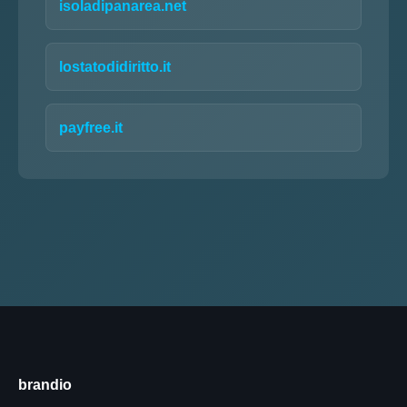
isoladipanarea.net
lostatodidiritto.it
payfree.it
brandio