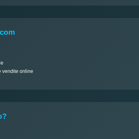
t.com
le
e vendite online
o?