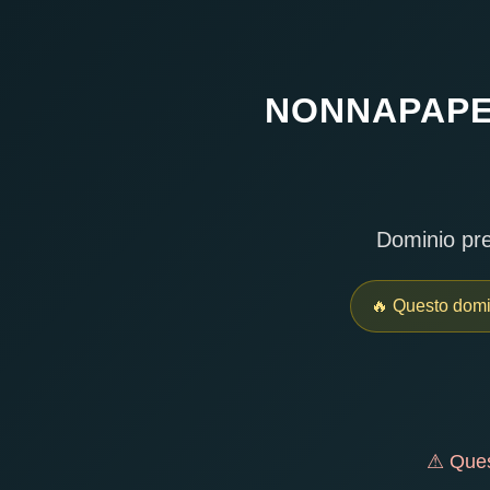
NONNAPAPER
Dominio prem
🔥 Questo domini
⚠ Quest