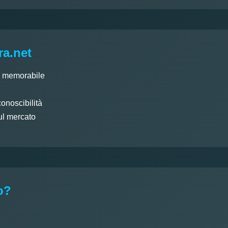
ra.net
e memorabile
conoscibilità
ul mercato
o?